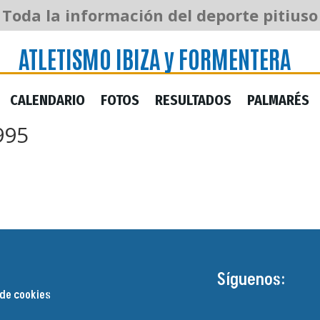
ATLETISMO IBIZA y FORMENTERA
Toda la información del deporte pitiuso
ATLETISMO IBIZA y FORMENTERA
CALENDARIO
FOTOS
RESULTADOS
PALMARÉS
CALENDARIO
FOTOS
RESULTADOS
PALMARÉS
995
Síguenos:
 de cookies