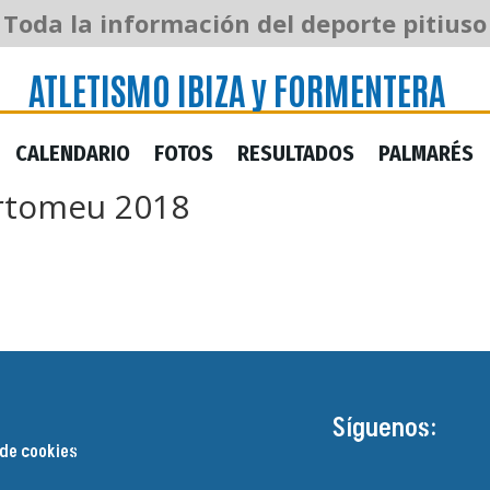
ATLETISMO IBIZA y FORMENTERA
Toda la información del deporte pitiuso
ATLETISMO IBIZA y FORMENTERA
CALENDARIO
FOTOS
RESULTADOS
PALMARÉS
CALENDARIO
FOTOS
RESULTADOS
PALMARÉS
artomeu 2018
Síguenos:
 de cookies